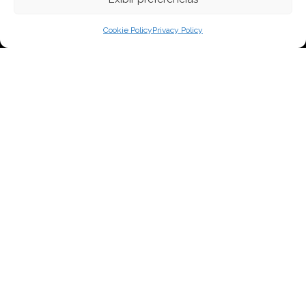
Cookie Policy
Privacy Policy
FACULDADE DE ARTES
DA UOFN
Participe de nosso boletim informativo
© 2026 Todos os direitos reservados. É proibida a reprodução, distribuição ou
uso não autorizado de qualquer conteúdo sem permissão prévia por escrito.