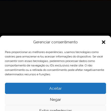
Gerenciar consentimento
Para proporcionar as melhores experiências, usamos tecnologias como
cookies para armazenar e/ou acessar informações do dispositivo. Se você
consentir com essas tecnologias, poderemos processar dados como
comportamento de navegação ou IDs exclusivos neste site. O não
consentimento ou a retirada do consentimento pode afetar negativamente
determinados recursos e funções.
Aceitar
Negar
Exibir preferências