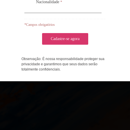
Nacionalidade
Nacionalidade
*
*
*Campos obrigatórios
*Campos obrigatórios
Curso de Fundamentos
Bíblicos das Artes e
Designação de Campo (ATS
211 / ATS 212)
Observação: É nossa responsabilidade proteger sua
Observação: É nossa responsabilidade proteger sua
privacidade e garantimos que seus dados serão
privacidade e garantimos que seus dados serão
totalmente confidenciais.
totalmente confidenciais.