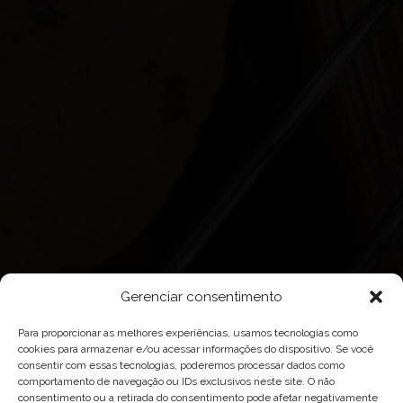
Gerenciar consentimento
Para proporcionar as melhores experiências, usamos tecnologias como
cookies para armazenar e/ou acessar informações do dispositivo. Se você
consentir com essas tecnologias, poderemos processar dados como
comportamento de navegação ou IDs exclusivos neste site. O não
consentimento ou a retirada do consentimento pode afetar negativamente