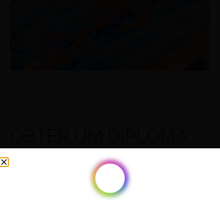
OBTER UM DIPLOMA
Diplomas oferecidos pela UofN
Experimente uma educação que levará você ao
redor do mundo. Testemunhe Deus usar as artes
culinárias para transformar nações.