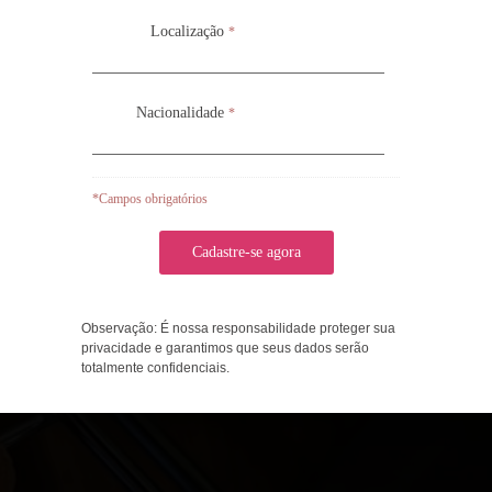
Localização
Localização
*
*
Nacionalidade
Nacionalidade
*
*
*Campos obrigatórios
*Campos obrigatórios
Observação: É nossa responsabilidade proteger sua
Observação: É nossa responsabilidade proteger sua
privacidade e garantimos que seus dados serão
privacidade e garantimos que seus dados serão
totalmente confidenciais.
totalmente confidenciais.