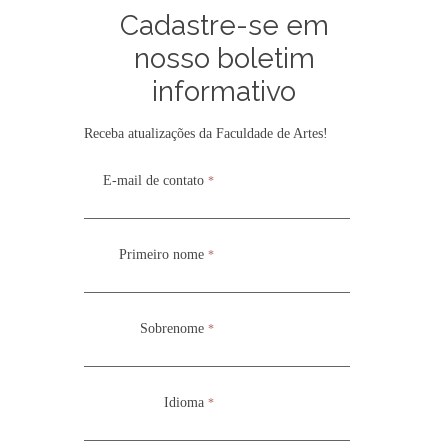
Cadastre-se em
Cadastre-se em
ASSOCIADO DE ARTES FUNDAMENTAIS
nosso boletim
nosso boletim
informativo
informativo
Receba atualizações da Faculdade de Artes!
Receba atualizações da Faculdade de Artes!
E-mail de contato
E-mail de contato
*
*
Primeiro nome
Primeiro nome
*
*
Sobrenome
Sobrenome
*
*
Idioma
Idioma
*
*