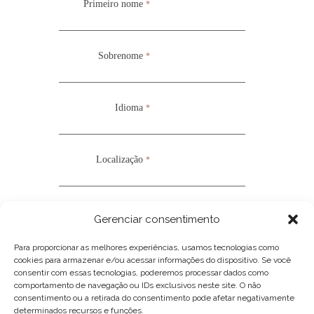
Primeiro nome
Primeiro nome
*
*
Sobrenome
Sobrenome
*
*
Idioma
Idioma
*
*
Localização
Localização
*
*
Nacionalidade
Nacionalidade
*
*
Gerenciar consentimento
FACULDADE DE ARTES
DA UOFN
Para proporcionar as melhores experiências, usamos tecnologias como
cookies para armazenar e/ou acessar informações do dispositivo. Se você
*Campos obrigatórios
*Campos obrigatórios
consentir com essas tecnologias, poderemos processar dados como
comportamento de navegação ou IDs exclusivos neste site. O não
consentimento ou a retirada do consentimento pode afetar negativamente
determinados recursos e funções.