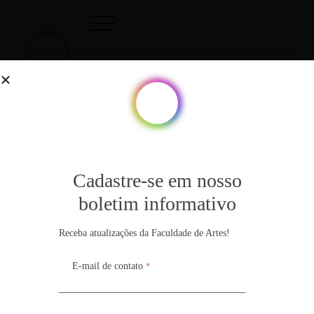
Categoria:
Filme
Cadastre-se em nosso
Cadastre-se em nosso
boletim informativo
boletim informativo
Receba atualizações da Faculdade de Artes!
Receba atualizações da Faculdade de Artes!
E-mail de contato
E-mail de contato
*
*