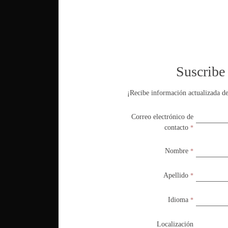
Suscribe 
Suscribe 
¡Recibe información actualizada de
¡Recibe información actualizada de
Correo electrónico de
Correo electrónico de
contacto
contacto
*
*
Nombre
Nombre
*
*
Apellido
Apellido
*
*
Idioma
Idioma
*
*
Localización
Localización