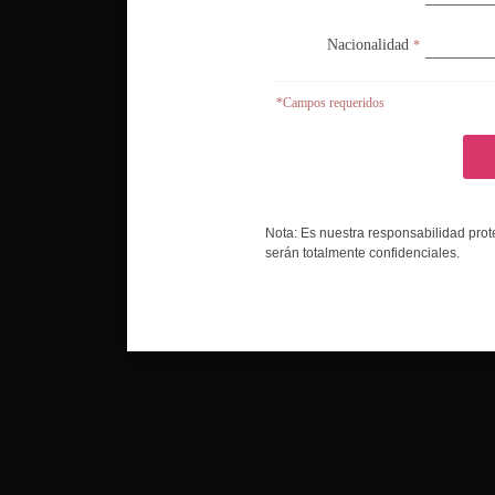
Nacionalidad
Nacionalidad
*
*
*Campos requeridos
*Campos requeridos
Nota: Es nuestra responsabilidad prot
Nota: Es nuestra responsabilidad prot
serán totalmente confidenciales.
serán totalmente confidenciales.