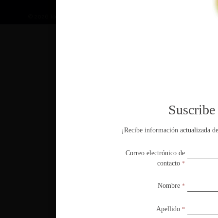
© 2026 Todos los derechos reservados. Queda prohibida la reproducción, 
Suscribe 
Suscribe 
¡Recibe información actualizada de
¡Recibe información actualizada de
Correo electrónico de
Correo electrónico de
contacto
contacto
*
*
Nombre
Nombre
*
*
Apellido
Apellido
*
*