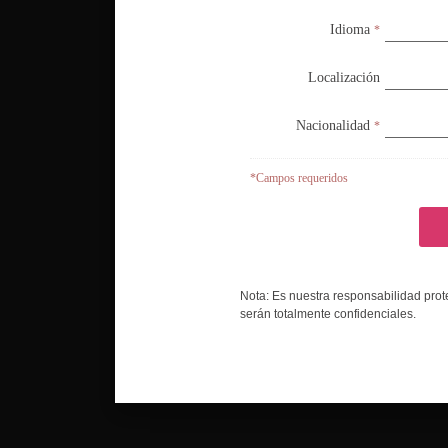
Idioma
Idioma
*
*
Localización
Localización
Nacionalidad
Nacionalidad
*
*
*Campos requeridos
*Campos requeridos
Nota: Es nuestra responsabilidad prot
Nota: Es nuestra responsabilidad prot
serán totalmente confidenciales.
serán totalmente confidenciales.